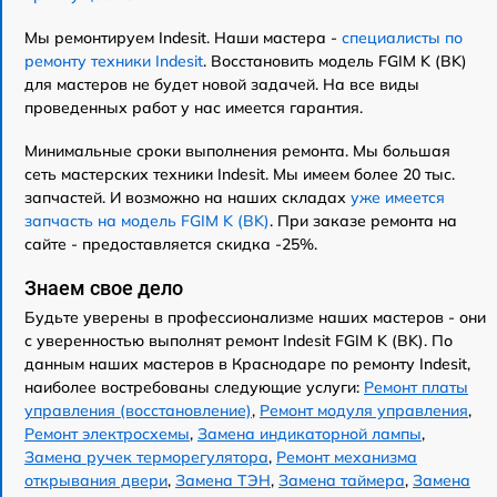
Мы ремонтируем Indesit. Наши мастера -
специалисты по
ремонту техники Indesit
. Восстановить модель FGIM K (BK)
для мастеров не будет новой задачей. На все виды
проведенных работ у нас имеется гарантия.
Минимальные сроки выполнения ремонта. Мы большая
сеть мастерских техники Indesit. Мы имеем более 20 тыс.
запчастей. И возможно на наших складах
уже имеется
запчасть на модель FGIM K (BK)
. При заказе ремонта на
сайте - предоставляется скидка -25%.
Знаем свое дело
Будьте уверены в профессионализме наших мастеров - они
с уверенностью выполнят ремонт Indesit FGIM K (BK). По
данным наших мастеров в Краснодаре по ремонту Indesit,
наиболее востребованы следующие услуги:
Ремонт платы
управления (восстановление)
,
Ремонт модуля управления
,
Ремонт электросхемы
,
Замена индикаторной лампы
,
Замена ручек терморегулятора
,
Ремонт механизма
открывания двери
,
Замена ТЭН
,
Замена таймера
,
Замена