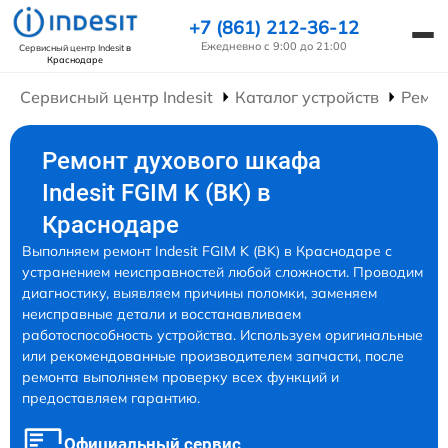
+7 (861) 212-36-12
Ежедневно с 9:00 до 21:00
Сервисный центр Indesit
в
Краснодаре
Сервисный центр Indesit
Каталог устройств
Ремо
Ремонт духового шкафа
Indesit FGIM K (BK) в
Краснодаре
Выполняем ремонт Indesit FGIM K (BK) в Краснодаре с
устранением неисправностей любой сложности. Проводим
диагностику, выявляем причины поломки, заменяем
неисправные детали и восстанавливаем
работоспособность устройства. Используем оригинальные
или рекомендованные производителем запчасти, после
ремонта выполняем проверку всех функций и
предоставляем гарантию.
Официальный сервис