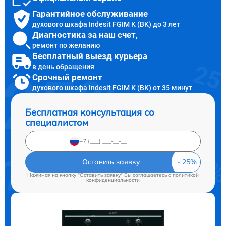
Гарантийное обслуживание
духового шкафа Indesit FGIM K (BK) до 3 лет
Диагностика за наш счет,
ремонт по желанию
Бесплатный выезд курьера
в день обращения
Срочный ремонт
духового шкафа Indesit FGIM K (BK) от 35 минут
Бесплатная консультация со
специалистом
Оставить заявку
Нажимая на кнопку "Оставить заявку" Вы соглашаетесь c
политикой
конфиденциальности