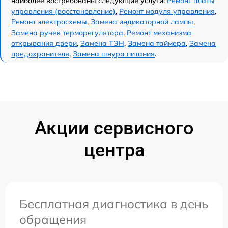
наиболее востребованы следующие услуги:
Ремонт платы
управления (восстановление)
,
Ремонт модуля управления
,
Ремонт электросхемы
,
Замена индикаторной лампы
,
Замена ручек терморегулятора
,
Ремонт механизма
открывания двери
,
Замена ТЭН
,
Замена таймера
,
Замена
предохранителя
,
Замена шнура питания
.
Акции сервисного
центра
Бесплатная диагностика в день
обращения