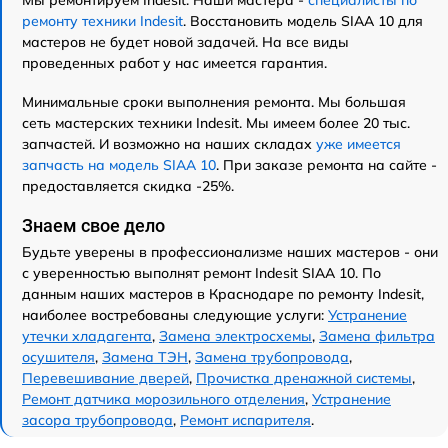
ремонту техники Indesit
. Восстановить модель SIAA 10 для
мастеров не будет новой задачей. На все виды
проведенных работ у нас имеется гарантия.
Минимальные сроки выполнения ремонта. Мы большая
сеть мастерских техники Indesit. Мы имеем более 20 тыс.
запчастей. И возможно на наших складах
уже имеется
запчасть на модель SIAA 10
. При заказе ремонта на сайте -
предоставляется скидка -25%.
Знаем свое дело
Будьте уверены в профессионализме наших мастеров - они
с уверенностью выполнят ремонт Indesit SIAA 10. По
данным наших мастеров в Краснодаре по ремонту Indesit,
наиболее востребованы следующие услуги:
Устранение
утечки хладагента
,
Замена электросхемы
,
Замена фильтра
осушителя
,
Замена ТЭН
,
Замена трубопровода
,
Перевешивание дверей
,
Прочистка дренажной системы
,
Ремонт датчика морозильного отделения
,
Устранение
засора трубопровода
,
Ремонт испарителя
.