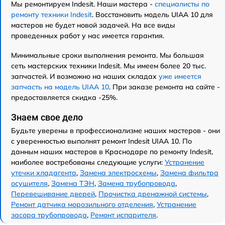
Мы ремонтируем Indesit. Наши мастера -
специалисты по
ремонту техники Indesit
. Восстановить модель UIAA 10 для
мастеров не будет новой задачей. На все виды
проведенных работ у нас имеется гарантия.
Минимальные сроки выполнения ремонта. Мы большая
сеть мастерских техники Indesit. Мы имеем более 20 тыс.
запчастей. И возможно на наших складах
уже имеется
запчасть на модель UIAA 10
. При заказе ремонта на сайте -
предоставляется скидка -25%.
Знаем свое дело
Будьте уверены в профессионализме наших мастеров - они
с уверенностью выполнят ремонт Indesit UIAA 10. По
данным наших мастеров в Краснодаре по ремонту Indesit,
наиболее востребованы следующие услуги:
Устранение
утечки хладагента
,
Замена электросхемы
,
Замена фильтра
осушителя
,
Замена ТЭН
,
Замена трубопровода
,
Перевешивание дверей
,
Прочистка дренажной системы
,
Ремонт датчика морозильного отделения
,
Устранение
засора трубопровода
,
Ремонт испарителя
.