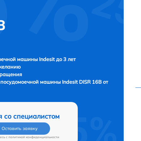
B
ечной машины Indesit до 3 лет
 желанию
бращения
ы посудомоечной машины
Indesit DISR 16B от
я со специалистом
Оставить заявку
есь c
политикой конфиденциальности