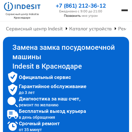
+7 (861) 212-36-12
Ежедневно с 9:00 до 21:00
Сервисный центр Indesit
в
Позвонить
мне утром
Краснодаре
Сервисный центр Indesit
Каталог устройств
Ремо
Замена замка посудомоечной
машины
Indesit в Краснодаре
Официальный сервис
Гарантийное обслуживание
до 3 лет
Диагностика за наш счет,
ремонт по желанию
Бесплатный выезд курьера
в день обращения
Срочный ремонт
от 35 минут