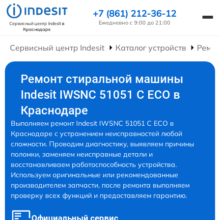
+7 (861) 212-36-12
Ежедневно с 9:00 до 21:00
Сервисный центр Indesit
в
Краснодаре
Сервисный центр Indesit
Каталог устройств
Ремо
Ремонт стиральной машины
Indesit IWSNC 51051 C ECO в
Краснодаре
Выполняем ремонт Indesit IWSNC 51051 C ECO в
Краснодаре с устранением неисправностей любой
сложности. Проводим диагностику, выявляем причины
поломки, заменяем неисправные детали и
восстанавливаем работоспособность устройства.
Используем оригинальные или рекомендованные
производителем запчасти, после ремонта выполняем
проверку всех функций и предоставляем гарантию.
Официальный сервис