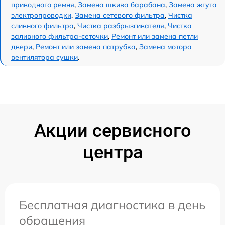
приводного ремня
,
Замена шкива барабана
,
Замена жгута
электропроводки
,
Замена сетевого фильтра
,
Чистка
сливного фильтра
,
Чистка разбрызгивателя
,
Чистка
заливного фильтра-сеточки
,
Ремонт или замена петли
двери
,
Ремонт или замена патрубка
,
Замена мотора
вентилятора сушки
.
Акции сервисного
центра
Бесплатная диагностика в день
обращения