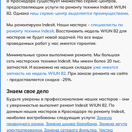
В Краснодаре существует множество сервис-центров,
предоставляющих услуги по ремонту техники Indesit WIUN
82. Однако
наш сервис-центр выделяется преимуществами
.
Мы ремонтируем Indesit. Наши мастера -
специалисты по
ремонту техники Indesit
. Восстановить модель WIUN 82 для
мастеров не будет новой задачей. На все виды
проведенных работ у нас имеется гарантия.
Минимальные сроки выполнения ремонта. Мы большая
сеть мастерских техники Indesit. Мы имеем более 20 тыс.
запчастей. И возможно на наших складах
уже имеется
запчасть на модель WIUN 82
. При заказе ремонта на сайте
- предоставляется скидка -25%.
Знаем свое дело
Будьте уверены в профессионализме наших мастеров - они
с уверенностью выполнят ремонт Indesit WIUN 82. По
данным наших мастеров в Краснодаре по ремонту Indesit,
наиболее востребованы следующие услуги:
Замена
приводного ремня
,
Замена шкива барабана
,
Замена жгута
электропроводки
,
Замена сетевого фильтра
,
Чистка