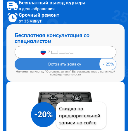
Бесплатный выезд курьера
в день обращения
Срочный ремонт
от 35 минут
Бесплатная консультация со
специалистом
Оставить заявку
Нажимая на кнопку "Оставить заявку" Вы соглашаетесь c
политикой
конфиденциальности
Скидка по
-20%
предварительной
записи на сайте